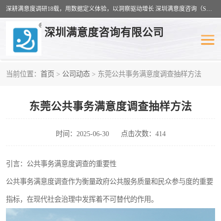
深耕满意度调研18载，用数据定义体验，以洞察驱动增长 深圳满意度咨询（SSC）：十八年专注，丈量每一份体验。
深圳满意度咨询有限公司
当前位置：
首页
>
公司动态
> 东莞公共事务满意度调查抽样方法
物业满意度调查
旅游景区满意度
东莞公共事务满意度调查抽样方法
客户满意度调查
医疗服务业满意度
公共事务满意度调查
餐饮业满意度调查
时间：2025-06-30
点击次数：414
营商环境满意度
员工满意度
引言：公共事务满意度调查的重要性
公共事务满意度调查作为衡量政府公共服务质量和民众参与度的重要
服务满意度调查
汽车行业满意度
指标，在现代社会治理中发挥着不可替代的作用。