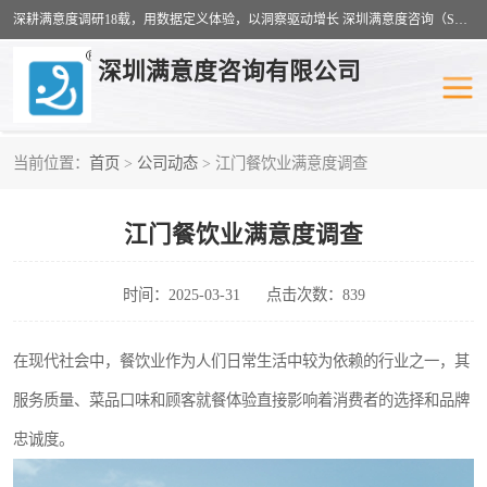
深耕满意度调研18载，用数据定义体验，以洞察驱动增长 深圳满意度咨询（SSC）：十八年专注，丈量每一份体验。
深圳满意度咨询有限公司
当前位置：
首页
>
公司动态
> 江门餐饮业满意度调查
物业满意度调查
旅游景区满意度
江门餐饮业满意度调查
客户满意度调查
医疗服务业满意度
公共事务满意度调查
餐饮业满意度调查
时间：2025-03-31
点击次数：839
营商环境满意度
员工满意度
在现代社会中，餐饮业作为人们日常生活中较为依赖的行业之一，其
服务质量、菜品口味和顾客就餐体验直接影响着消费者的选择和品牌
服务满意度调查
汽车行业满意度
忠诚度。