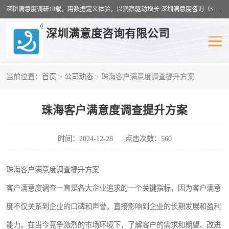
深耕满意度调研18载，用数据定义体验，以洞察驱动增长 深圳满意度咨询（SSC）：十八年专注，丈量每一份体验。
深圳满意度咨询有限公司
当前位置：
首页
>
公司动态
> 珠海客户满意度调查提升方案
物业满意度调查
旅游景区满意度
珠海客户满意度调查提升方案
客户满意度调查
医疗服务业满意度
公共事务满意度调查
餐饮业满意度调查
时间：2024-12-28
点击次数：560
营商环境满意度
员工满意度
珠海客户满意度调查提升方案
客户满意度调查一直是各大企业追求的一个关键指标，因为客户满意
服务满意度调查
汽车行业满意度
度不仅关系到企业的口碑和声誉，直接影响到企业的长期发展和盈利
能力。在当今竞争激烈的市场环境下，了解客户的需求和期望、改进