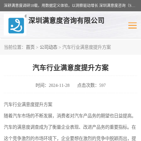
深耕满意度调研18载，用数据定义体验，以洞察驱动增长 深圳满意度咨询（SSC）：十八年专注，丈量每一份体验。
深圳满意度咨询有限公司
当前位置：
首页
>
公司动态
> 汽车行业满意度提升方案
物业满意度调查
旅游景区满意度
汽车行业满意度提升方案
客户满意度调查
医疗服务业满意度
公共事务满意度调查
餐饮业满意度调查
时间：2024-11-28
点击次数：597
营商环境满意度
员工满意度
汽车行业满意度提升方案
随着汽车市场的不断发展，消费者对汽车产品务的期望也日益提高。
服务满意度调查
汽车行业满意度
汽车的满意度调查成为了衡量企业表现、改进产品务的重要指标。在
这个竞争激烈的市场环境下，企业要想在激烈的竞争中脱颖而出，提