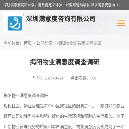
深耕满意度调研18载，用数据定义体验，以洞察驱动增长 深圳满意度咨询（SSC）：十八年专注，丈量每一份体验。
深圳满意度咨询有限公司
当前位置：
首页
>
公司动态
> 揭阳物业满意度调查调研
物业满意度调查
旅游景区满意度
揭阳物业满意度调查调研
客户满意度调查
医疗服务业满意度
公共事务满意度调查
餐饮业满意度调查
时间：2024-10-21
点击次数：691
营商环境满意度
员工满意度
揭阳物业满意度调查调研
现代社会，物业管理是每个小区或社区的服务之一。一家良好的物业
服务满意度调查
汽车行业满意度
管理公司能够为业主和租户提供的生活环境和便利的生活服务。为了
评估物业管理服务的质量和客户满意度，物业满意度调查成为了一项