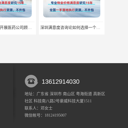
深圳满意度咨询开展医药公司顾客满意度调查
深圳满意度咨询论如何选择一个好的物业满意度公司
13612914030
地址：广东省 深圳市 南山区 粤海街道 高新区
社区 科技南八路2号豪威科技大厦1511
深圳满意度咨询开展群众安全感满意度调查指标设计
深圳满意度咨询论食品安全满意度跟踪调查
联系人：邓
女士
微信帐号：18124195007