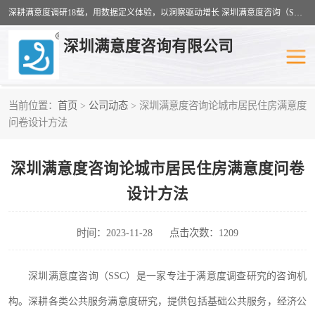
深耕满意度调研18载，用数据定义体验，以洞察驱动增长 深圳满意度咨询（SSC）：十八年专注，丈量每一份体验。
深圳满意度咨询有限公司
当前位置：
首页
>
公司动态
> 深圳满意度咨询论城市居民住房满意度
物业满意度调查
旅游景区满意度
问卷设计方法
客户满意度调查
医疗服务业满意度
深圳满意度咨询论城市居民住房满意度问卷
公共事务满意度调查
餐饮业满意度调查
设计方法
营商环境满意度
员工满意度
时间：2023-11-28
点击次数：1209
服务满意度调查
汽车行业满意度
深圳满意度咨询（
SSC）是一家专注于满意度调查
研究
的
咨询机
构。
深耕各类公共服务满意度研究，提供包括基础公共服务，经济公