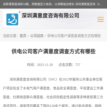
深耕满意度调研18载，用数据定义体验，以洞察驱动增长 深圳满意度咨询（SSC）：十八年专注，丈量每一份体验。
深圳满意度咨询有限公司
当前位置：
首页
>
公司动态
> 供电公司客户满意度调查方式有哪些
物业满意度调查
旅游景区满意度
供电公司客户满意度调查方式有哪些
客户满意度调查
医疗服务业满意度
公共事务满意度调查
餐饮业满意度调查
时间：2023-11-20
点击次数：757
营商环境满意度
员工满意度
深圳满意度咨询有限公司（
SSC）在
202
2
年
服务公共事业单位
客
服务满意度调查
汽车行业满意度
户
项目
包含了
水电气用户满意度
、
食品安全满意度、平安建设工作满
意度、扫黑除恶群众满意度
、
社会风险稳定性调查
等多种类型
第三方
测评项目
，调查项目覆盖了国内
150余个城市，通过电话调查、网络