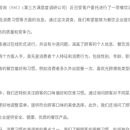
咨询（
SSC）
(第三方满意度调研公司）
近日受客户委托进行了一项餐饮
及消费习惯等方面的信息。通过这次调查，我们希望能够为餐饮企业提
务的质量和竞争力。
查通过在线形式进行，共设有
30道问题，涵盖了顾客的个人信息、餐饮
两个方面入手，首先是消费者个人特征和消费行为，包括性别、年龄、职
者的餐饮偏好和习惯，例如消费者多久外出就餐一次、喜欢光顾哪些类型
中，我们还特别关注顾客的口味偏好和饮食习惯。通过询问顾客对不同菜
更好地调整菜单，提供符合顾客口味的美食选择。此外，我们还询问了顾
企业提供安全、健康、优质的餐饮产品。
好，消费习惯也是调查的重点之一。我们了解顾客的用餐习惯，包括独自