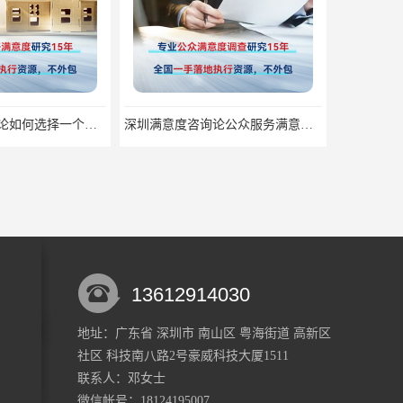
深圳满意度咨询论公众服务满意度调查的意义
深圳满意度咨询论如何提高物业满意度调查
13612914030
地址：广东省 深圳市 南山区 粤海街道 高新区
社区 科技南八路2号豪威科技大厦1511
深圳满意度咨询论群众安全感满意度调查如何操作
深圳满意度咨询谈如何提升物业满意度
联系人：邓
女士
微信帐号：18124195007