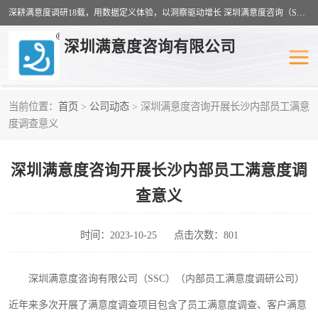
深耕满意度调研18载，用数据定义体验，以洞察驱动增长 深圳满意度咨询（SSC）：十八年专注，丈量每一份体验。
深圳满意度咨询有限公司
当前位置：
首页
>
公司动态
> 深圳满意度咨询开展长沙内部员工满意
物业满意度调查
旅游景区满意度
度调查意义
客户满意度调查
医疗服务业满意度
深圳满意度咨询开展长沙内部员工满意度调
公共事务满意度调查
餐饮业满意度调查
查意义
营商环境满意度
员工满意度
时间：2023-10-25
点击次数：801
服务满意度调查
汽车行业满意度
深圳满意度咨询有限公司（
SSC）
（
内部员工满意度调研公司
）
近
年
来多次开展了满意度调查
项目
包含了
员工满意度
调查、客户满意