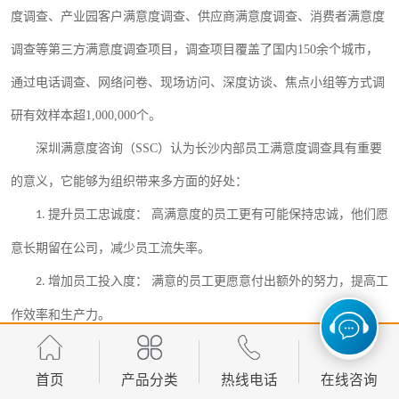
度调查、产业园客户满意度调查、供应商满意度调查、
消费者满意度
调查等第三方
满意度调查
项目，调查项目覆盖了国内
150余个城市，
通过电话调查、网络问卷
、
现场访问
、深度访谈、焦点小组
等方式调
研有效样本超
1,000,000个。
深圳满意度咨询（
SSC
）认为长沙
内部员工满意度调查具有重要
的意义，它能够为组织带来多方面的好处：
提升员工忠诚度：
高满意度的员工更有可能保持忠诚，他们愿
1.
意长期留在公司，减少员工流失率。
增加员工投入度：
满意的员工更愿意付出额外的努力，提高工
2.
作效率和生产力。
改善员工绩效：
满意的员工更有可能表现出色，为组织创造更
3.
首页
产品分类
热线电话
在线咨询
大的价值。