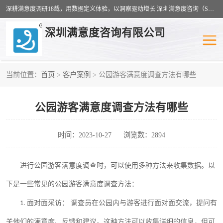
深耕满意度调研18载，用数据定义体验，以洞察驱动增长 深圳满意度咨询（SSC）：十八年专注，丈量每一份体验。
深圳满意度咨询有限公司
当前位置：
首页
>
客户案例
> 公园游客满意度调查方法有哪些
物业满意度调查
旅游景区满意度
公园游客满意度调查方法有哪些
客户满意度调查
医疗服务业满意度
公共事务满意度调查
餐饮业满意度调查
时间：2023-10-27
浏览数：2894
营商环境满意度
员工满意度
进行公园游客满意度调查时，可以使用多种方法来收集数据。以
服务满意度调查
汽车行业满意度
下是一些常见的公园游客满意度调查方法：
面对面采访：
调查员在公园内与游客进行面对面交流，提问有
1.
关他们的满意度、反馈和建议。这种方法可以收集详细的信息，但可