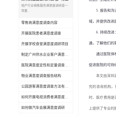
销售服务满意度调研
地产行业销售服务满意度调研是一
5.
报告和沟
项重..
域，并提供改进
零售商满意度调查内容
6.
持续改进
开展医院患者满意度调查
通，了解他们的
开展学校食堂满意度调研项目
通过医院体
制定广州供水企业客户满意度调查方案
促进医院的可持
医院满意度定性和定量调查方法有哪些
物业满意度调查报告结构
本文由深圳
公园游客满意度调查方法有哪些
究
的
咨询机构
，
如何开展电视消费者满意度调查
时、医疗费用是
如何做汽车会展满意度调研
上
提供了专业
的