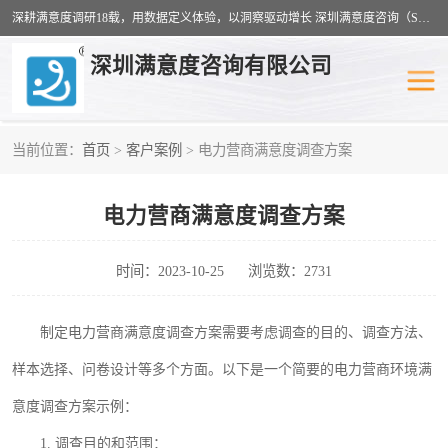
深耕满意度调研18载，用数据定义体验，以洞察驱动增长 深圳满意度咨询（SSC）：十八年专注，丈量每一份体验。
深圳满意度咨询有限公司
当前位置：
首页
>
客户案例
> 电力营商满意度调查方案
物业满意度调查
旅游景区满意度
电力营商满意度调查方案
客户满意度调查
医疗服务业满意度
公共事务满意度调查
餐饮业满意度调查
时间：2023-10-25
浏览数：2731
营商环境满意度
员工满意度
制定电力营商满意度调查方案需要考虑调查的目的、调查方法、
服务满意度调查
汽车行业满意度
样本选择、问卷设计等多个方面。以下是一个简要的电力营商环境满
意度调查方案示例：
1.
调查目的和范围：