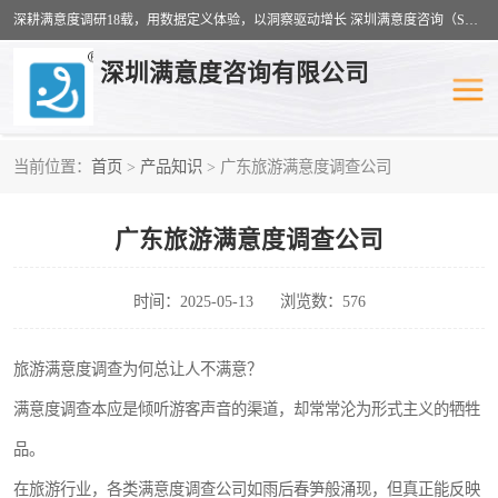
深耕满意度调研18载，用数据定义体验，以洞察驱动增长 深圳满意度咨询（SSC）：十八年专注，丈量每一份体验。
深圳满意度咨询有限公司
当前位置：
首页
>
产品知识
> 广东旅游满意度调查公司
物业满意度调查
旅游景区满意度
广东旅游满意度调查公司
客户满意度调查
医疗服务业满意度
公共事务满意度调查
餐饮业满意度调查
时间：2025-05-13
浏览数：576
营商环境满意度
员工满意度
旅游满意度调查为何总让人不满意？
满意度调查本应是倾听游客声音的渠道，却常常沦为形式主义的牺牲
服务满意度调查
汽车行业满意度
品。
在旅游行业，各类满意度调查公司如雨后春笋般涌现，但真正能反映