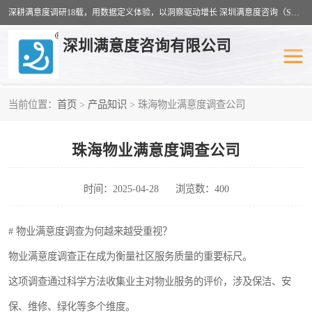
深耕满意度调研18载，用数据定义体验，以洞察驱动增长 深圳满意度咨询（SSC）：十八年专注，丈量每一份体验。
深圳满意度咨询有限公司
当前位置：
首页
>
产品知识
> 珠海物业满意度调查公司
物业满意度调查
旅游景区满意度
珠海物业满意度调查公司
客户满意度调查
医疗服务业满意度
公共事务满意度调查
餐饮业满意度调查
时间：2025-04-28
浏览数：400
营商环境满意度
员工满意度
# 物业满意度调查为何越来越受重视？
物业满意度调查正在成为衡量社区服务质量的重要标尺。
服务满意度调查
汽车行业满意度
这项调查通过科学方法收集业主对物业服务的评价，涉及保洁、安
保、维修、绿化等多个维度。