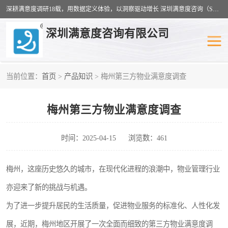
深耕满意度调研18载，用数据定义体验，以洞察驱动增长 深圳满意度咨询（SSC）：十八年专注，丈量每一份体验。
深圳满意度咨询有限公司
当前位置：
首页
>
产品知识
> 梅州第三方物业满意度调查
物业满意度调查
旅游景区满意度
梅州第三方物业满意度调查
客户满意度调查
医疗服务业满意度
公共事务满意度调查
餐饮业满意度调查
时间：2025-04-15
浏览数：461
营商环境满意度
员工满意度
梅州，这座历史悠久的城市，在现代化进程的浪潮中，物业管理行业
亦迎来了新的挑战与机遇。
服务满意度调查
汽车行业满意度
为了进一步提升居民的生活质量，促进物业服务的标准化、人性化发
展，近期，梅州地区开展了一次全面而细致的第三方物业满意度调