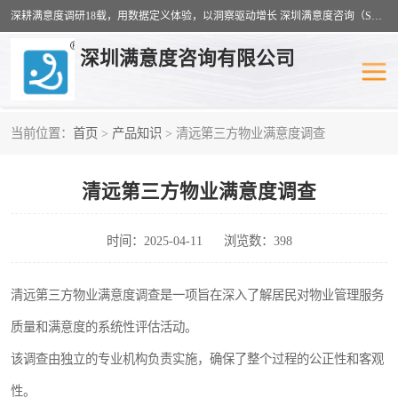
深耕满意度调研18载，用数据定义体验，以洞察驱动增长 深圳满意度咨询（SSC）：十八年专注，丈量每一份体验。
深圳满意度咨询有限公司
当前位置：
首页
>
产品知识
> 清远第三方物业满意度调查
物业满意度调查
旅游景区满意度
清远第三方物业满意度调查
客户满意度调查
医疗服务业满意度
公共事务满意度调查
餐饮业满意度调查
时间：2025-04-11
浏览数：398
营商环境满意度
员工满意度
清远第三方物业满意度调查是一项旨在深入了解居民对物业管理服务
质量和满意度的系统性评估活动。
服务满意度调查
汽车行业满意度
该调查由独立的专业机构负责实施，确保了整个过程的公正性和客观
性。