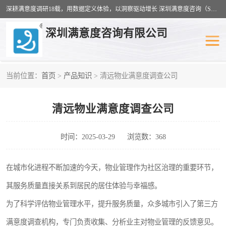
深耕满意度调研18载，用数据定义体验，以洞察驱动增长 深圳满意度咨询（SSC）：十八年专注，丈量每一份体验。
深圳满意度咨询有限公司
当前位置：
首页
>
产品知识
> 清远物业满意度调查公司
物业满意度调查
旅游景区满意度
清远物业满意度调查公司
客户满意度调查
医疗服务业满意度
公共事务满意度调查
餐饮业满意度调查
时间：2025-03-29
浏览数：368
营商环境满意度
员工满意度
在城市化进程不断加速的今天，物业管理作为社区治理的重要环节，
其服务质量直接关系到居民的居住体验与幸福感。
服务满意度调查
汽车行业满意度
为了科学评估物业管理水平，提升服务质量，众多城市引入了第三方
满意度调查机构，专门负责收集、分析业主对物业管理的反馈意见。