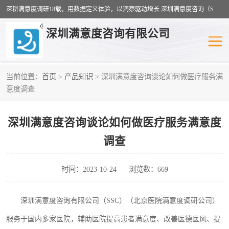
深耕满意度调研18载，用数据定义体验，以洞察驱动增长 深圳满意度咨询（SSC）：十八年专注，丈量每一份体验。
深圳满意度咨询有限公司
当前位置：
首页
>
产品知识
> 深圳满意度咨询谈论如何做医疗服务满
物业满意度调查
旅游景区满意度
意度调查
客户满意度调查
医疗服务业满意度
深圳满意度咨询谈论如何做医疗服务满意度
公共事务满意度调查
餐饮业满意度调查
调查
营商环境满意度
员工满意度
时间：2023-10-24
浏览数：669
服务满意度调查
汽车行业满意度
深圳满意度咨询有限公司（
SSC）
（北京医院满意度调研公司）
服务于国内多家
医院，
辅助医院提高患者满意度、改善医德医风、提