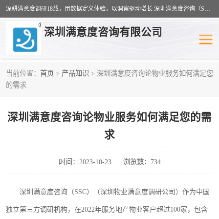
深耕满意度调研18载，用数据定义体验，以洞察驱动增长 深圳满意度咨询（SSC）：十八年专注，丈量每一份体验。
深圳满意度咨询有限公司
当前位置：
首页
>
产品知识
> 深圳满意度咨询论物业服务如何满足您
物业满意度调查
旅游景区满意度
的需求
客户满意度调查
医疗服务业满意度
深圳满意度咨询论物业服务如何满足您的需
公共事务满意度调查
餐饮业满意度调查
求
营商环境满意度
员工满意度
时间：2023-10-23
浏览数：734
服务满意度调查
汽车行业满意度
深圳满意度咨询（
SSC）（深圳物业满意度调研公司）
作为中国
独立第三方调研机构，在
20
22
年服务地产物业客户超过
100家，包含