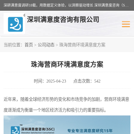
深耕满意度调研18载，用数据定义体验，以洞察驱动增长 深圳满意度咨询（SSC）：十八年专注，丈量每一份体验。
深圳满意度咨询有限公司
当前位置：
首页
>
公司动态
> 珠海营商环境满意度方案
物业满意度调查
旅游景区满意度
珠海营商环境满意度方案
客户满意度调查
医疗服务业满意度
公共事务满意度调查
餐饮业满意度调查
时间：2025-04-23
点击次数：542
营商环境满意度
员工满意度
近年来，随着全球经济形势的变化和市场竞争的加剧，营商环境满意
度逐渐成为衡量一个地区经济活力和吸引力的重要指标。
服务满意度调查
汽车行业满意度